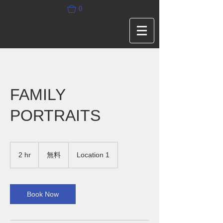
0
FAMILY
PORTRAITS
無
料
2 hr
2
無料
Location 1
h
r
Book Now